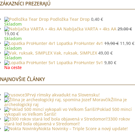
3,50 €.
2,40 €.
ZÁKAZNÍCI PREZERAJÚ
Podložka Tear Drop
0,40
€
Skladom
Nabíjačka VARTA + 4ks AA
29,00
€
Pôvodná
Aktuálna
19,00
€
cena
cena
Skladom
bola:
je:
Pôvodn
Lopatka ProHunter 4v1
19,90
€
11,90
€
29,00 €.
19,00 €.
cena
Skladom
bola:
Vak, ruksak, SIMPLEX
49,00
€
19,90 €
Skladom
Lopatka ProHunter 5v1
9,80
€
Na ceste
NAJNOVŠIE ČLÁNKY
Prvý rímsky akvadukt na Slovensku!
Žilina je
archeologický raj
Poklad 500 mincí
vykopali vo Veľkom Šariši!
3300 rokov
stará loď bola objavená v Stredomorí!
Nokta Novinky – Triple Score a nový update!