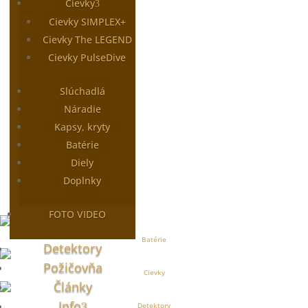
Cievky
Cievky SIMPLEX+
Cievky The LEGEND
Cievky PulseDive
Slúchadlá
Náradie
Kapsy, kryty
Batérie
Diely
Doplnky
FOTO VIDEO
Batérie
Detektory
Požičovňa
Cievky
Články
Info
Detektory