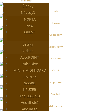
Články
Diely
Návody
NOKTA
Doplnky
NYX
QUEST
Georadary
Letáky
Kapsy, kryty
Videá
AccuPOINT
Na zlato
PulseDive
MINI a MIDI HOARD
Náradie
SIMPLEX
Pinpointre
SCORE
KRUZER
Pre deti
The LEGEND
Vedeli ste?
Príslušenstvo
Ako na to