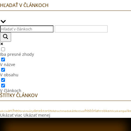
HĽADAŤ V ČLÁNKOCH
Iba presné zhody
V názve
V obsahu
V článkoch
ŠTÍTKY ČLÁNKOV
archeo
história
detektor
ke
akcia
brakteáty
DNA
drachma
dukát
festival
hrobka
ihlica
kampaň
Ukázať viac
Ukázať menej