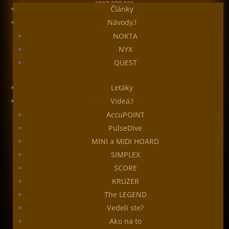
0907 377 099
Články
+421 907 377 099
Návody
info@nyx.sk
NOKTA
NYX
QUEST
od roku 1990
Letáky
Slnečné námestie 1
Videá
010 15 Žilina
AccuPOINT
Slovenská republika
PulseDive
Kontaktný formulár
MINI a MIDI HOARD
Zásady cookies
SIMPLEX
GDPR
SCORE
KRUZER
Sledova
The LEGEND
Sledova
Vedeli ste?
Sledova
Ako na to