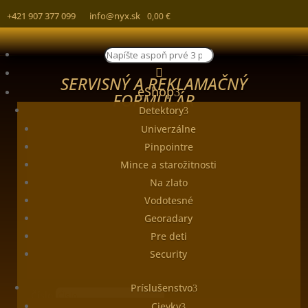
+421 907 377 099
info@nyx.sk
0,00
€
Products
search

SERVISNÝ A REKLAMAČNÝ
eShop
FORMULÁR
Detektory
Univerzálne
Pinpointre
Meno
Mince a starožitnosti
Na zlato
Priezvisko
Vodotesné
E-mailová adresa
Georadary
Pre deti
Mobil
Security
Ulica
Príslušenstvo
Číslo
Cievky