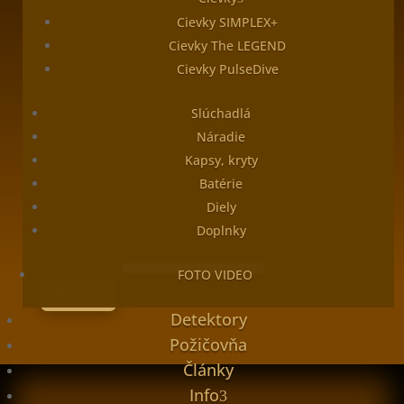
PSČ
Cievky SIMPLEX+
Cievky The LEGEND
Mesto
Cievky PulseDive
Značka a model
Slúchadlá
Výrobné čislo
Náradie
Dátum predaja
Kapsy, kryty
Batérie
Je zariadenie v záruke?
Je zariadenie v záruke?
Diely
ÁNO
NIE
Doplnky
Popis závady
FOTO VIDEO
Odoslať
Detektory
Požičovňa
Články
Info