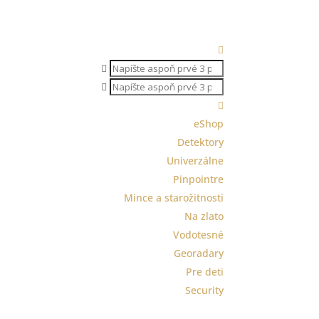
Products
search
Products
search

eShop
Detektory
Univerzálne
Pinpointre
Mince a starožitnosti
Na zlato
Vodotesné
Georadary
Pre deti
Security