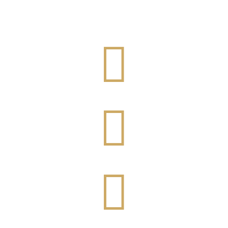


