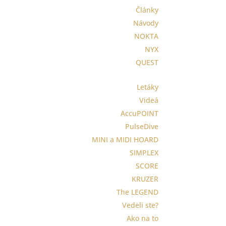
Články
Návody
NOKTA
NYX
QUEST
Letáky
Videá
AccuPOINT
PulseDive
MINI a MIDI HOARD
SIMPLEX
SCORE
KRUZER
The LEGEND
Vedeli ste?
Ako na to