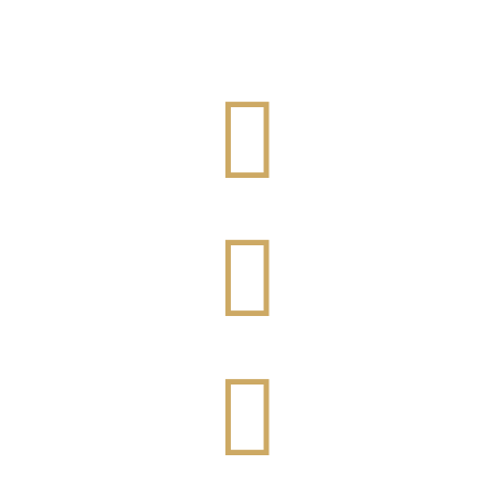


