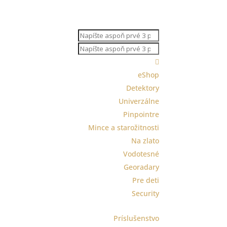
Products
search
Products
search

eShop
Detektory
Univerzálne
Pinpointre
Mince a starožitnosti
Na zlato
Vodotesné
Georadary
Pre deti
Security
Príslušenstvo