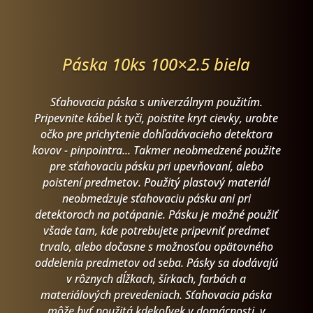
Páska 10ks 100×2.5 biela
Sťahovacia páska s univerzálnym použitím.
Pripevnite kábel k tyči, poistite kryt cievky, urobte
očko pre prichytenie dohľadávacieho detektora
kovov - pinpointra... Takmer neobmedzené použite
pre sťahovaciu pásku pri upevňovaní, alebo
poistení predmetov. Použitý plastový materiál
neobmedzuje sťahovaciu pásku ani pri
detektoroch na potápanie. Pásku je možné použiť
všade tam, kde potrebujete pripevniť predmet
trvalo, alebo dočasne s možnosťou opätovného
oddelenia predmetov od seba. Pásky sa dodávajú
v rôznych dĺžkach, šírkach, farbách a
materiálových prevedeniach. Sťahovacia páska
môže byť použitá kdekoľvek v domácnosti, v