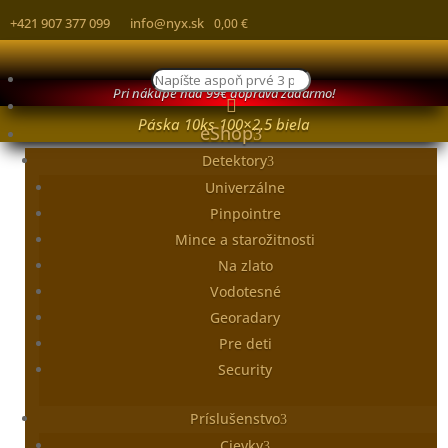
+421 907 377 099
info@nyx.sk
0,00
€
Products
Pri nákupe nad 99€ doprava zadarmo!
search

Páska 10ks 100×2.5 biela
eShop
Detektory
Univerzálne
Pinpointre
Mince a starožitnosti
Na zlato
Vodotesné
Georadary
Pre deti
Security
Príslušenstvo
Cievky