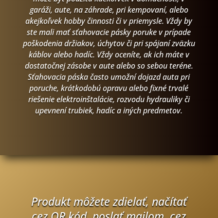
garáži, aute, na záhrade, pri kempovaní, alebo
akejkoľvek hobby činnosti či v priemysle. Vždy by
ste mali mať sťahovacie pásky poruke v prípade
poškodenia držiakov, úchytov či pri spájaní zväzku
káblov alebo hadíc. Vždy oceníte, ak ich máte v
dostatočnej zásobe v aute alebo so sebou teréne.
Sťahovacia páska často umožní dojazd auta pri
poruche, krátkodobú opravu alebo fixné trvalé
riešenie elektroinštalácie, rozvodu hydrauliky či
upevnení trubiek, hadíc a iných predmetov.
Produkt môžete zdielať, načítať
cez QR kód, poslať mailom, cez