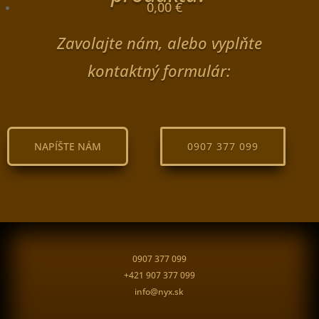
0,00
€
Zavolajte nám, alebo vyplňte
kontaktný formulár:
NAPÍŠTE NÁM
0907 377 099
0907 377 099
+421 907 377 099
info@nyx.sk