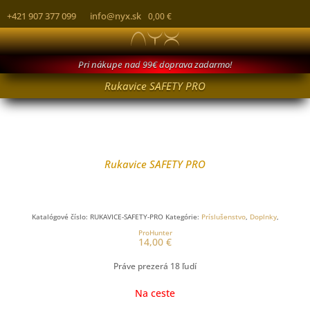
+421 907 377 099
info@nyx.sk
0,00
€
Pri nákupe nad 99€ doprava zadarmo!
Rukavice SAFETY PRO
Rukavice SAFETY PRO
Katalógové číslo:
RUKAVICE-SAFETY-PRO
Kategórie:
Príslušenstvo
,
Doplnky
,
ProHunter
14,00
€
Práve prezerá
18
ľudí
Na ceste