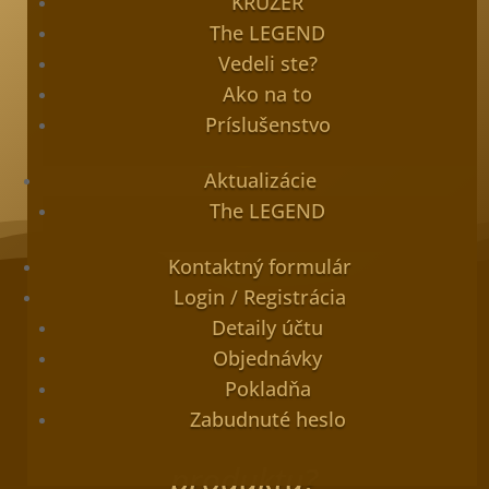
KRUZER
The LEGEND
Vedeli ste?
Ako na to
Príslušenstvo
Aktualizácie
The LEGEND
Kontaktný formulár
Login / Registrácia
Detaily účtu
Objednávky
Pokladňa
Zabudnuté heslo
Máte otázku k tomuto
produktu?