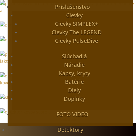
Príslušenstvo
Cievky
Náradie
Cievky SIMPLEX+
Cievky The LEGEND
Pinpointre
Cievky PulseDive
Pre deti
Slúchadlá
Náradie
Príslušenstvo
Kapsy, kryty
Batérie
Diely
Security
Doplnky
Slúchadlá
FOTO VIDEO
Vodotesné
Detektory