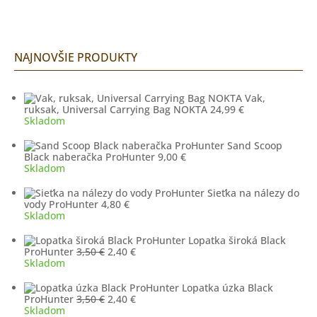
NAJNOVŠIE PRODUKTY
Vak,
ruksak, Universal Carrying Bag NOKTA
24,99
€
Skladom
Sand Scoop
Black naberačka ProHunter
9,00
€
Skladom
Sieťka na nálezy do
vody ProHunter
4,80
€
Skladom
Lopatka široká Black
Pôvodná
Aktuálna
ProHunter
3,50
€
2,40
€
cena
cena
Skladom
bola:
je:
3,50 €.
2,40 €.
Lopatka úzka Black
Pôvodná
Aktuálna
ProHunter
3,50
€
2,40
€
cena
cena
Skladom