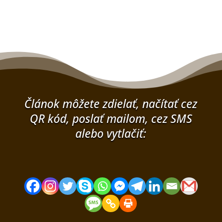
bola:
je:
3,50 €.
2,40 €.
Článok môžete zdielať, načítať cez
QR kód, poslať mailom, cez SMS
alebo vytlačiť: