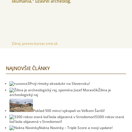
skúmania,“ uzavrel archeológ.
Zdroj:
presov.korzar.sme.sk
NAJNOVŠIE ČLÁNKY
Prvý rímsky akvadukt na Slovensku!
Žilina je
archeologický raj
Poklad 500 mincí vykopali vo Veľkom Šariši!
3300 rokov stará
loď bola objavená v Stredomorí!
Nokta Novinky – Triple Score a nový update!