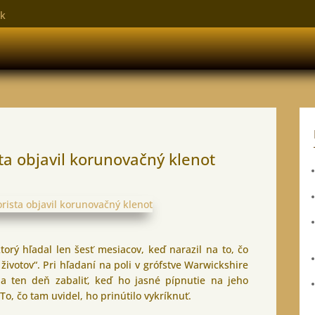
sk
ta objavil korunovačný klenot
torý hľadal len šesť mesiacov, keď narazil na to, čo
 životov“. Pri hľadaní na poli v grófstve Warwickshire
a ten deň zabaliť, keď ho jasné pípnutie na jeho
To, čo tam uvidel, ho prinútilo vykríknuť.