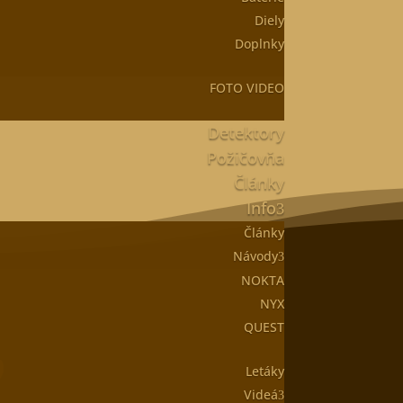
Diely
Doplnky
FOTO VIDEO
Detektory
Požičovňa
Články
Info
Články
Návody
SMS alebo vytlačiť:
NOKTA
NYX
QUEST
Letáky
Videá