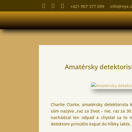



+421 907 377 099
info@nyx.
Amatérsky detektoris
Charlie Clarke, amatérsky detektorista k
sám nazýva „raz za život – nie, raz za 30
nachádzal len odpad a chystal sa to n
detektore prinútilo kopať do hĺbky lakťa. 