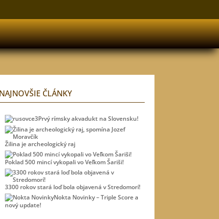
NAJNOVŠIE ČLÁNKY
Prvý rímsky akvadukt na Slovensku!
Žilina je archeologický raj
Poklad 500 mincí vykopali vo Veľkom Šariši!
3300 rokov stará loď bola objavená v Stredomorí!
Nokta Novinky – Triple Score a
nový update!