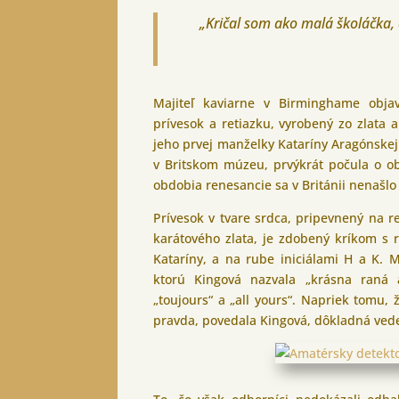
„Kričal som ako malá školáčka,
Majiteľ kaviarne v Birminghame obja
prívesok a retiazku, vyrobený zo zlata a
jeho prvej manželky Kataríny Aragónskej
v Britskom múzeu, prvýkrát počula o obj
obdobia renesancie sa v Británii nenašlo
Prívesok v tvare srdca, pripevnený na r
karátového zlata, je zdobený kríkom s
Kataríny, a na rube iniciálami H a K.
ktorú Kingová nazvala „krásna raná 
„toujours“ a „all yours“. Napriek tomu, 
pravda, povedala Kingová, dôkladná vede