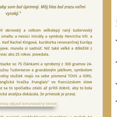
 aby som bol úprimný. Môj hlas bol zrazu veľmi
vysoký.”
vil obrovský a celkom veľkolepý raný tudorovský
 smaltu a nesúci iniciály a symboly Henricha VIII. a
. Keď Rachel Kingová, kurátorka renesančnej Európy
ave, musela si sadnúť. Nič také veľké a dôležité z
 viac ako 25 rokov, povedala.
etiazke so 75 článkami a vyrobený z 300 gramov 24-
 ružou Tudorovcov a granátovým jablkom, symbolom
 Motívy stužiek majú na sebe písmená TOVS a IORS,
anglická hračka Franglais“ vo francúzskom slove
že sa to spočiatku zdalo až príliš dobré, aby to bola
cká analýza dokázala, že prívesok je pravý.