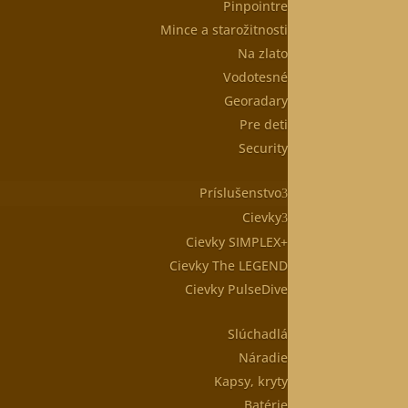
Pinpointre
Mince a starožitnosti
Na zlato
Vodotesné
Georadary
Pre deti
Security
Príslušenstvo
Cievky
Cievky SIMPLEX+
Cievky The LEGEND
Cievky PulseDive
Slúchadlá
Náradie
Kapsy, kryty
Batérie