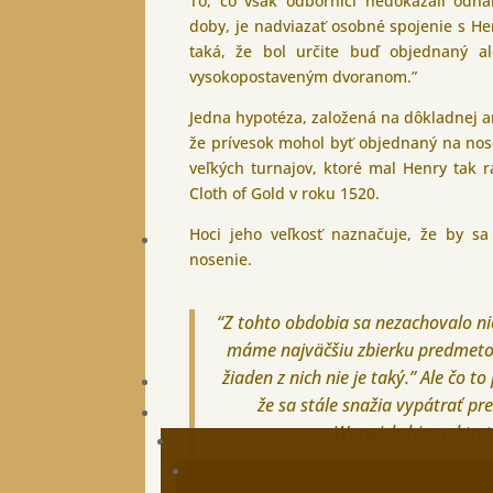
To, čo však odborníci nedokázali odhal
doby, je nadviazať osobné spojenie s He
taká, že bol určite buď objednaný al
vysokopostaveným dvoranom.”
Jedna hypotéza, založená na dôkladnej an
že prívesok mohol byť objednaný na no
veľkých turnajov, ktoré mal Henry tak r
Cloth of Gold v roku 1520.
Hoci jeho veľkosť naznačuje, že by s
nosenie.
“Z tohto obdobia sa nezachovalo n
máme najväčšiu zbierku predmeto
žiaden z nich nie je taký.” Ale čo 
že sa stále snažia vypátrať pr
Warwickshire a kto t