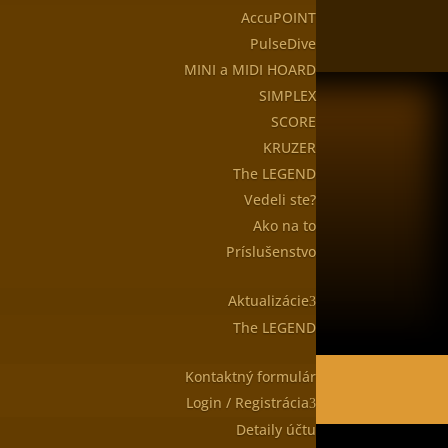
AccuPOINT
PulseDive
MINI a MIDI HOARD
SIMPLEX
SCORE
Slnečné námestie 1
KRUZER
010 15 Žilina
Slovenská republika
The LEGEND
Vedeli ste?
Obchodné podmienky
Ako na to
Reklamačný formulár
Odstúpenie od zmluvy tu
Príslušenstvo
Aktualizácie
The LEGEND
Kontaktný formulár
Login / Registrácia
Detaily účtu