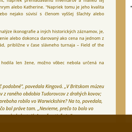
iť, napriek prehľadávaniu inventárov a malieb tej
nrym alebo Katherine. “Napriek tomu je jeho kvalita
ebo nejako súvisí s členom vyššej šľachty alebo
alýze ikonografie a iných historických záznamov, je,
senie alebo dokonca darovaný ako cena na jednom z
ád, približne v čase slávneho turnaja – Field of the
a hodila len žene, možno vôbec nebola určená na
ič podobné”, povedala Kingová. „V Britskom múzeu
v z raného obdobia Tudorovcov z drahých kovov;
to preboha robilo vo Warwickshire? Na to, povedala,
ečo bol práve tam. „Nevieme, prečo to bolo vo
o mohol vlastniť. Aspoň zatiaľ nie.”