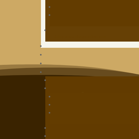
„Ľudia hovoria, že je to ako vyhrať v
Kedy bol naposle
Zdroj
:
www.theguardian.com
Článok môžete zdie