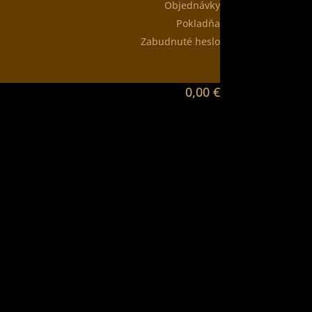
Objednávky
Pokladňa
Zabudnuté heslo
0,00
€