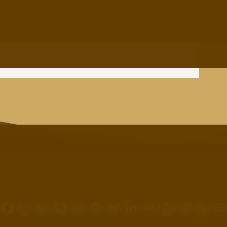
 lotérii; nie je. Ľudia skutočne vyhrávajú v lotérii.
dy odkrytý korunovačný klenot?”
lať, načítať cez QR kód, poslať mailom, cez 