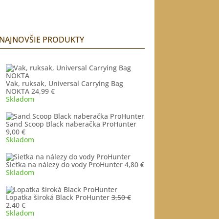
NAJNOVŠIE PRODUKTY
Vak, ruksak, Universal Carrying Bag
NOKTA
24,99
€
Skladom
Sand Scoop Black naberačka ProHunter
9,00
€
Skladom
Sieťka na nálezy do vody ProHunter
4,80
€
Skladom
Lopatka široká Black ProHunter
3,50
€
Pôvodná
Aktuálna
2,40
€
cena
cena
Skladom