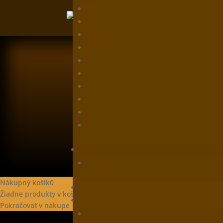
0907 377 099
+421 907 377 099
info@nyx.sk
Kontaktný formulár
Zásady cookies
GDPR
Nákupný košík
0
Žiadne produkty v košíku!
Pokračovať v nákupe