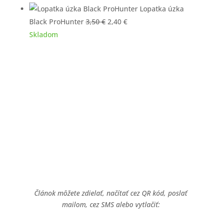
Lopatka úzka
3,50 €.
2,40 €.
Pôvodná
Aktuálna
Black ProHunter
3,50
€
2,40
€
cena
cena
Skladom
bola:
je:
3,50 €.
2,40 €.
Článok môžete zdielať, načítať cez QR kód, poslať
mailom, cez SMS alebo vytlačiť: