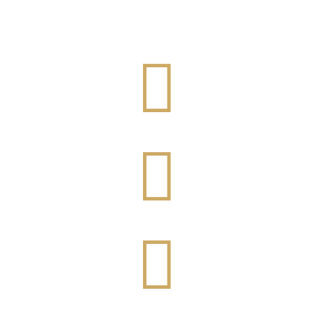


