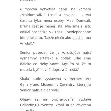
Gilmorová vysvetlila nápis na kameni
„Maldumcail/S/ Lass“ a povedala: „Prvá
časť sa týka mena osoby, Mael Dumcail.
Druhá časť je menej istá. Nie sme si istí,
odkiaľ pochádza S / Lass. Pravdepodobne
ide o lokalitu. Takže niečo ako ‚nechal ma
vyrobiť‘.“
Senior povedal, že je vzrušujúce nájsť
významný artefakt a dodal: „Nie sme
ďaleko od rieky Sowe. Myslím si, že to
musela byť hlavná dopravná cesta.“
Skala bude vystavená v Herbert Art
Gallery and Museum v Coventry, ktorej ju
Senior natrvalo daroval.
Objaví sa na pripravovanej výstave
Collecting Coventry, ktorá bude otvorená
11. mája.