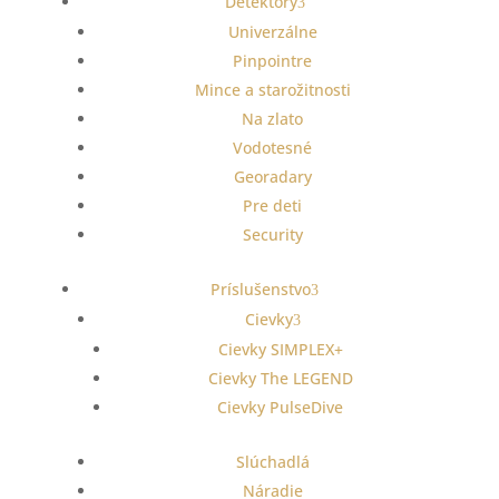
Detektory
Univerzálne
Pinpointre
Mince a starožitnosti
Na zlato
Vodotesné
Georadary
Pre deti
Security
Príslušenstvo
Cievky
Cievky SIMPLEX+
Cievky The LEGEND
Cievky PulseDive
Slúchadlá
Náradie