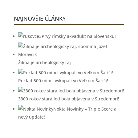
NAJNOVŠIE ČLÁNKY
Prvý rímsky akvadukt na Slovensku!
Žilina je archeologický raj
Poklad 500 mincí vykopali vo Veľkom Šariši!
3300 rokov stará loď bola objavená v Stredomorí!
Nokta Novinky – Triple Score a
nový update!