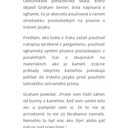
Obdĺžniková pieskovcová skala, ktorú
objavil Graham Senior, bola napísaná v
oghame, čo je abeceda používaná v ranom
stredoveku predovšetkým na písanie v
írskom jazyku.
Predtým, ako ľudia v Írsku začali používať
rukopisy vyrobené z pergamenu, používali
oghamský systém písania pozostávajúci z
paralelných čiar v skupinách na
materiáloch, ako je kameň. Vzácne
príklady takýchto kameňov ponúkajú
pohľad do írskeho jazyka pred použitím
latinského ostrovného písma.
Graham povedal: „Práve som čistil záhon
od buriny a kameňov, keď som uvidel túto
vec a pomyslel som si, že to nie je
prirodzené, to nie sú škrabance zvieraťa.
Nemohlo to byť viac ako štyri alebo päť
palcov pod povrchom.”