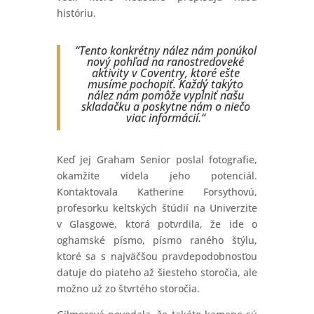
históriu.
“Tento konkrétny nález nám ponúkol
nový pohľad na ranostredoveké
aktivity v Coventry, ktoré ešte
musíme pochopiť. Každý takýto
nález nám pomôže vyplniť našu
skladačku a poskytne nám o niečo
viac informácií.“
Keď jej Graham Senior poslal fotografie,
okamžite videla jeho potenciál.
Kontaktovala Katherine Forsythovú,
profesorku keltských štúdií na Univerzite
v Glasgowe, ktorá potvrdila, že ide o
oghamské písmo, písmo raného štýlu,
ktoré sa s najväčšou pravdepodobnosťou
datuje do piateho až šiesteho storočia, ale
možno už zo štvrtého storočia.