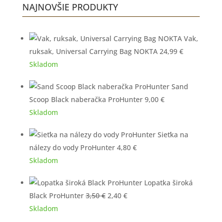
NAJNOVŠIE PRODUKTY
Vak,
ruksak, Universal Carrying Bag NOKTA
24,99
€
Skladom
Sand
Scoop Black naberačka ProHunter
9,00
€
Skladom
Sieťka na
nálezy do vody ProHunter
4,80
€
Skladom
Lopatka široká
Pôvodná
Aktuálna
Black ProHunter
3,50
€
2,40
€
cena
cena
Skladom
bola:
je: