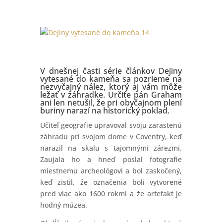
V dnešnej časti série článkov Dejiny
vytesané do kameňa sa pozrieme na
nezvyčajný nález, ktorý aj vám môže
ležať v záhradke. Určite pán Graham
ani len netušil, že pri obyčajnom plení
buriny narazí na historický poklad.
Učiteľ geografie upravoval svoju zarastenú
záhradu pri svojom dome v Coventry, keď
narazil na skalu s tajomnými zárezmi.
Zaujala ho a hneď poslal fotografie
miestnemu archeológovi a bol zaskočený,
keď zistil, že označenia boli vytvorené
pred viac ako 1600 rokmi a že artefakt je
hodný múzea.