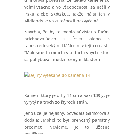
Gilmorová povedala, že takéto kamene sú
veľmi vzácne a vo všeobecnosti sa našli v
Írsku alebo Škótsku… takže nájsť ich v
Midlands je v skutočnosti nezvyčajné.
Navrhla, že by to mohlo súvisieť s ľuďmi
prichádzajúcich z Írska alebo s
ranostredovekými kláštormi v tejto oblasti.
“Mali sme tu mníchov a duchovných, ktorí
sa pohybovali medzi rôznymi kláštormi.”
Kameň, ktorý je dlhý 11 cm a váži 139 g, je
vyrytý na troch zo štyroch strán.
Jeho účel je nejasný, povedala Gilmorová a
dodala: „Mohol to byť prenosný pamätný
predmet. Nevieme. Je to úžasná
maličkosť.”