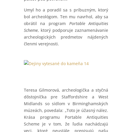
Umyl ho a poradil sa s príbuzným, ktorý
bol archeológom. Ten mu navrhol, aby sa
obrátil na program
Portable Antiquities
Scheme
, ktorý podporuje zaznamenávanie
archeologických predmetov nájdených
členmi verejnosti.
Teresa Gilmorová, archeologička a styčná
dôstojníčka pre Staffordshire a West
Midlands so sídlom v Birminghamských
múzeách, povedala: „Toto je úžasný nález.
Krása programu Portable Antiquities
Scheme je v tom, že ľudia nachádzajú
veci, ktoré neustále prepisujú našu