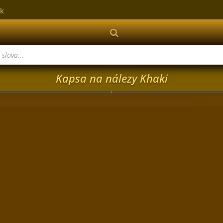
sk
Pri nákupe nad 99€ doprava zadarmo!
Kapsa na nálezy Khaki
Kapsa 
Katalógové číslo:
KN-Kha
Pr
Kúpt
Kapsa