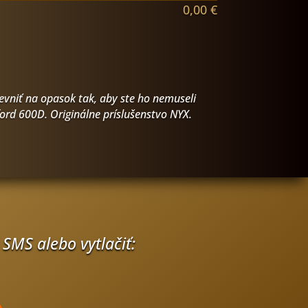
0,00
€
evniť na opasok tak, aby ste ho nemuseli
rd 600D. Originálne príslušenstvo NYX.
 SMS alebo vytlačiť: