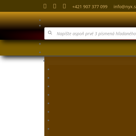



+421 907 377 099
info@nyx.
Products
search