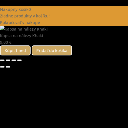
Nákupný košík
0
Žiadne produkty v košíku!
Pokračovať v nákupe
Kapsa na nálezy Khaki
9,00
€
Kúpiť hneď
Pridať do košíka