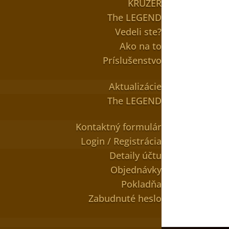
KRUZER
The LEGEND
Vedeli ste?
Ako na to
Príslušenstvo
Aktualizácie
The LEGEND
Kontaktný formulár
Login / Registrácia
Detaily účtu
Objednávky
Pokladňa
Zabudnuté heslo