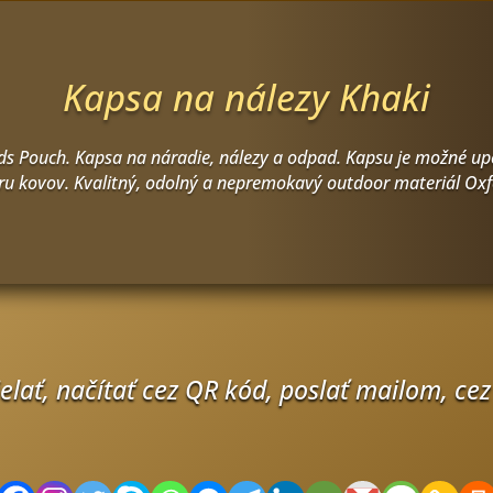
Kapsa na nálezy Khaki
ds Pouch. Kapsa na náradie, nálezy a odpad. Kapsu je možné up
u kovov. Kvalitný, odolný a nepremokavý outdoor materiál Oxfo
lať, načítať cez QR kód, poslať mailom, cez