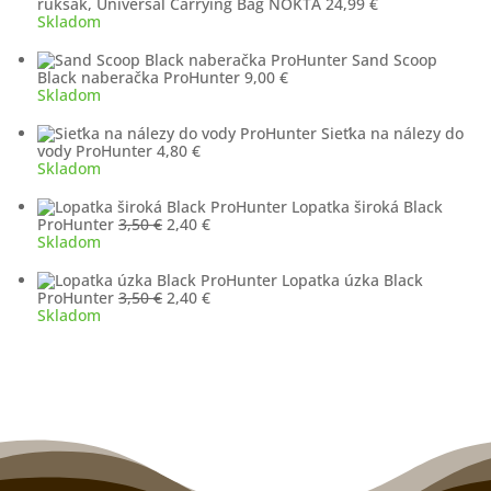
ruksak, Universal Carrying Bag NOKTA
24,99
€
Skladom
Sand Scoop
Black naberačka ProHunter
9,00
€
Skladom
Sieťka na nálezy do
vody ProHunter
4,80
€
Skladom
Lopatka široká Black
Pôvodná
Aktuálna
ProHunter
3,50
€
2,40
€
cena
cena
Skladom
bola:
je:
3,50 €.
2,40 €.
Lopatka úzka Black
Pôvodná
Aktuálna
ProHunter
3,50
€
2,40
€
cena
cena
Skladom
bola:
je:
3,50 €.
2,40 €.