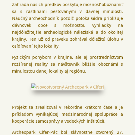
Záhrada našich predkov poskytuje možnosť oboznámiť
sa s rastlinami pestovanými v dávnej minulosti.
Náučný archeochodník pozdĺž potoka Gidra približuje
dávnovek obce s možnosťou vyhliadky na
najdôležitejšie archeologické náleziská a do okolitej
krajiny. Ten už od praveku zohrával dôležitú úlohu v
osídľovaní tejto lokality.
Fyzickým pohybom v krajine, ale aj prostredníctvom
rozšírenej reality sa návštevník bližšie oboznámi s
minulosťou danej lokality aj regiónu.
Projekt sa zrealizoval v rekordne krátkom čase a je
príkladom vynikajúcej medzinárodnej spolupráce a
kooperácie samosprávy a vedeckých inštitúcií.
Archeopark Cífer-Pác bol slávnostne otvorený 27.