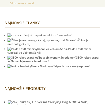
Zdroj
:
www.cifer.sk
NAJNOVŠIE ČLÁNKY
Prvý rímsky akvadukt na Slovensku!
Žilina je
archeologický raj
Poklad 500 mincí
vykopali vo Veľkom Šariši!
3300 rokov stará
loď bola objavená v Stredomorí!
Nokta Novinky – Triple Score a nový update!
NAJNOVŠIE PRODUKTY
Vak,