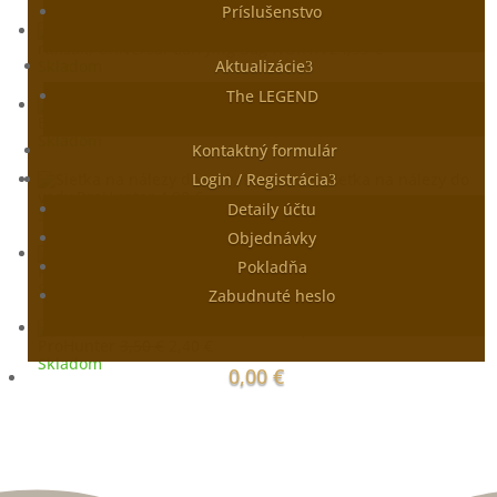
Príslušenstvo
Vak,
ruksak, Universal Carrying Bag NOKTA
24,99
€
Skladom
Aktualizácie
The LEGEND
Sand Scoop
Black naberačka ProHunter
9,00
€
Skladom
Kontaktný formulár
Login / Registrácia
Sieťka na nálezy do
vody ProHunter
4,80
€
Detaily účtu
Skladom
Objednávky
Lopatka široká Black
Pokladňa
Pôvodná
Aktuálna
ProHunter
3,50
€
2,40
€
cena
cena
Skladom
Zabudnuté heslo
bola:
je:
3,50 €.
2,40 €.
Lopatka úzka Black
Pôvodná
Aktuálna
ProHunter
3,50
€
2,40
€
cena
cena
Skladom
0,00
€
bola:
je:
3,50 €.
2,40 €.