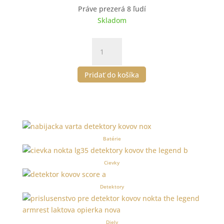
Práve prezerá
8
ľudí
Skladom
množstvo
Fotostojan
konštrukcia
Pridať do košíka
na
fotopozadie
2x3m
4K
Batérie
Cievky
Detektory
Diely