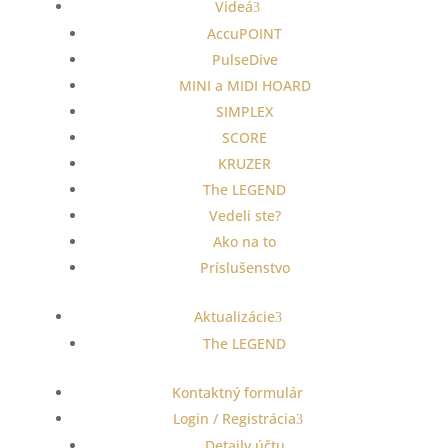
Videá
AccuPOINT
PulseDive
MINI a MIDI HOARD
SIMPLEX
SCORE
KRUZER
The LEGEND
Vedeli ste?
Ako na to
Príslušenstvo
Aktualizácie
The LEGEND
Kontaktný formulár
Login / Registrácia
Detaily účtu