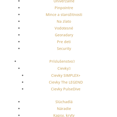
Univerzálne
Pinpointre
Mince a starožitnosti
Na zlato
Vodotesné
Georadary
Pre deti
Security
Príslušenstvo
Cievky
Cievky SIMPLEX+
Cievky The LEGEND
Cievky PulseDive
Slúchadlá
Náradie
Kapsy, kryty