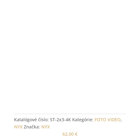
Fotostojan konštrukcia
na fotopozadie 2x3m 4K
Katalógové číslo:
ST-2x3-4K
Kategórie:
FOTO VIDEO
,
NYX
Značka:
NYX
62,00
€