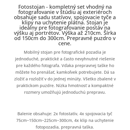
Fotostojan - kompletný set vhodný na
fotografovanie v štúdiu aj exteriéroch
obsahuje sadu statívov, spojovacie tyče a
klipy na uchytenie plátna. Stojan je
ideálny pre fotografovanie postáv na
výšku aj portrétov. Výška až 210cm. Šírka
od 150cm do 300cm. Prepravné puzdro v
cene.
Mobilný stojan pre fotografické pozadia je
jednoduché, praktické a často nevyhnutné riešenie
pre každého fotografa. Vďaka prepravnej taške ho
môžete ho prenášať, kamkoľvek potrebujete. Dá sa
zložiť a rozložiť v do jednej minúty. Všetko zbalené v
praktickom puzdre. Nízka hmotnosť a kompaktné
rozmery umožňujú jednoduchú prepravu.
Balenie obsahuje: 2x fotostatív, 4x spojovacia tyč
75cm~150cm~225cm~300cm, 4x klip na uchytenie
fotopozadia, prepravná taška.