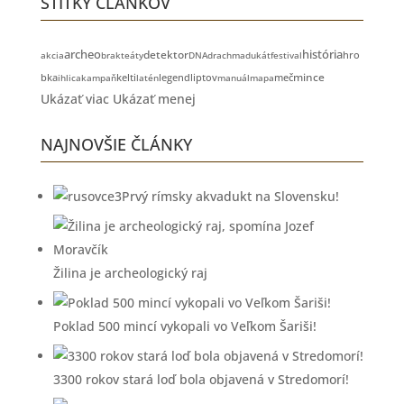
ŠTÍTKY ČLÁNKOV
archeo
história
detektor
akcia
brakteáty
DNA
drachma
dukát
festival
hro
kelti
liptov
meč
mince
bka
ihlica
kampaň
latén
legend
manuál
mapa
Ukázať viac
Ukázať menej
NAJNOVŠIE ČLÁNKY
Prvý rímsky akvadukt na Slovensku!
Žilina je archeologický raj
Poklad 500 mincí vykopali vo Veľkom Šariši!
3300 rokov stará loď bola objavená v Stredomorí!