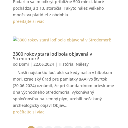
Podarilo sa im odkryť približne 500 mincí, ktoré
pochádzajú z 13. storočia. Takýto nález veľkého
množstva platidiel z obdobia...
preèítajte si viac
3300 rokov stará loď bola objavená v
Stredomorí!
od
Domi
|
22.06.2024
|
História
,
Nálezy
Našli najstaršiu loď, aká sa kedy našla v hlbokom
mori. Izraelský úrad pre pamiatky (IAA) vo štvrtok
(20.06.2024) oznámil, že pri štandardnom prieskume
dna východného Stredomoria, vykonávaný
spoločnosťou na zemný plyn, urobili nečakaný
archeologický objav! Objav...
preèítajte si viac