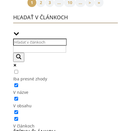
1
2
3
...
10
...
>
»
HĽADAŤ V ČLÁNKOCH
Iba presné zhody
V názve
V obsahu
V článkoch