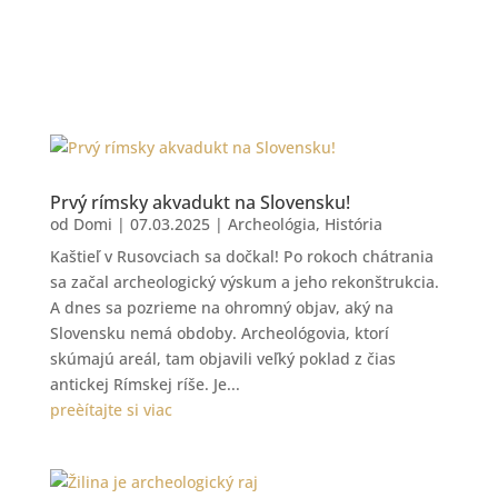
Prvý rímsky akvadukt na Slovensku!
od
Domi
|
07.03.2025
|
Archeológia
,
História
Kaštieľ v Rusovciach sa dočkal! Po rokoch chátrania
sa začal archeologický výskum a jeho rekonštrukcia.
A dnes sa pozrieme na ohromný objav, aký na
Slovensku nemá obdoby. Archeológovia, ktorí
skúmajú areál, tam objavili veľký poklad z čias
antickej Rímskej ríše. Je...
preèítajte si viac