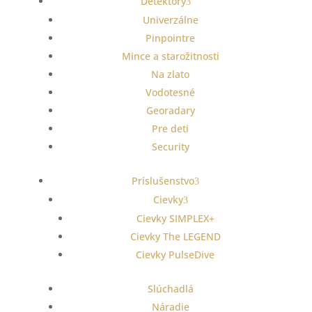
Detektory
Univerzálne
Pinpointre
Mince a starožitnosti
Na zlato
Vodotesné
Georadary
Pre deti
Security
Príslušenstvo
Cievky
Cievky SIMPLEX+
Cievky The LEGEND
Cievky PulseDive
Slúchadlá
Náradie