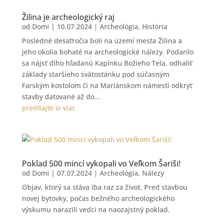
Žilina je archeologický raj
od
Domi
|
10.07.2024
|
Archeológia
,
História
Posledné desaťročia boli na území mesta Žilina a
jeho okolia bohaté na archeologické nálezy. Podarilo
sa nájsť dlho hľadanú Kaplnku Božieho Tela, odhaliť
základy staršieho svätostánku pod súčasným
Farským kostolom či na Mariánskom námestí odkryť
stavby datované až do...
preèítajte si viac
Poklad 500 mincí vykopali vo Veľkom Šariši!
od
Domi
|
07.07.2024
|
Archeológia
,
Nálezy
Objav, ktorý sa stáva iba raz za život. Pred stavbou
novej bytovky, počas bežného archeologického
výskumu narazili vedci na naozajstný poklad.