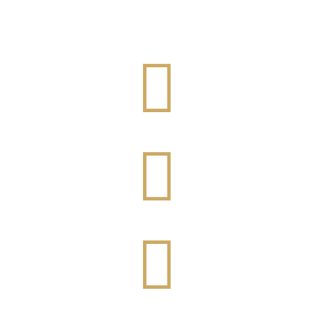


