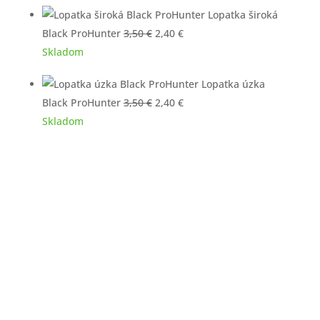
Lopatka široká
Pôvodná
Aktuálna
Black ProHunter
3,50
€
2,40
€
cena
cena
Skladom
bola:
je:
Lopatka úzka
3,50 €.
2,40 €.
Pôvodná
Aktuálna
Black ProHunter
3,50
€
2,40
€
cena
cena
Skladom
bola:
je:
3,50 €.
2,40 €.