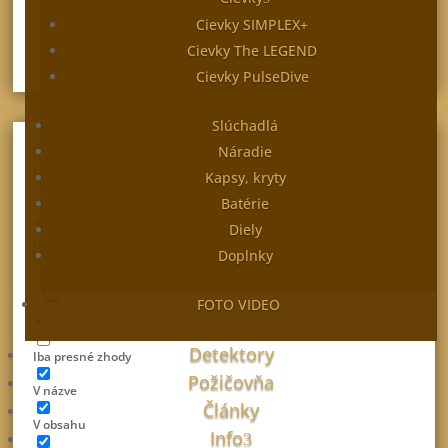
preèítajte si viac
Cievky SIMPLEX+
Cievky The LEGEND
Cievky PulseDive
Slúchadlá
Náradie
HĽADAŤ V ČLÁNKOCH
Kapsy, kryty
Batérie
Diely
Doplnky
FOTO VIDEO
Detektory
Iba presné zhody
Požičovňa
V názve
Články
V obsahu
Info