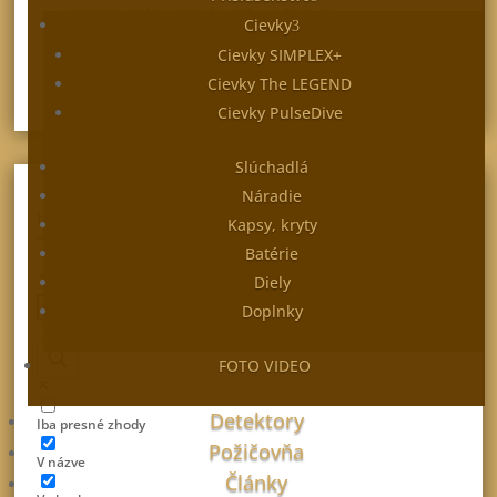
nájdenie zakopanej koristi po tom, čo...
Cievky
preèítajte si viac
Cievky SIMPLEX+
Cievky The LEGEND
Cievky PulseDive
Slúchadlá
Náradie
HĽADAŤ V ČLÁNKOCH
Kapsy, kryty
Batérie
Diely
Doplnky
FOTO VIDEO
Detektory
Iba presné zhody
Požičovňa
V názve
Články